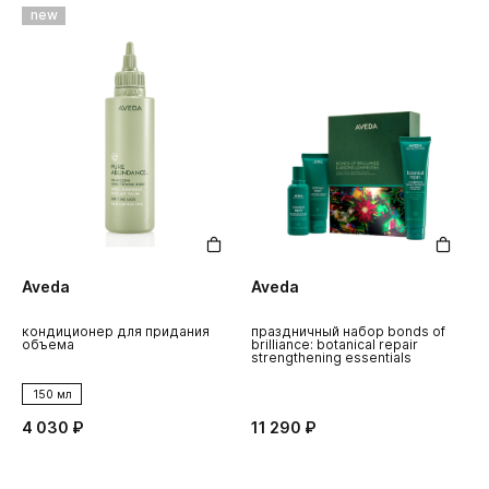
new
Aveda
Aveda
кондиционер для придания
праздничный набор bonds of
объема
brilliance: botanical repair
strengthening essentials
150 мл
4 030 ₽
11 290 ₽