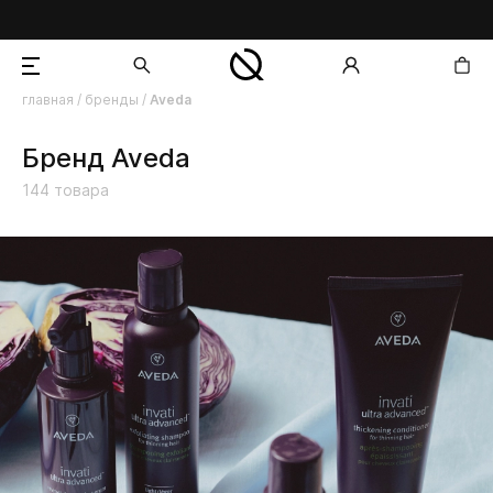
главная
/
бренды
/
Aveda
добавлен в корзину
Бренд Aveda
144
товара